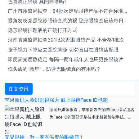
色盲矫正眼镜 真的靠谱吗?
广州市质监局抽查：84批次定配眼镜产品不符合标准要求
眼角发炎竟是隐形眼镜盒惹的祸 隐形眼镜盒应该每日清洗
隐形眼镜护理液的正确打开方式
河南省质监局抽查301批次配装眼镜产品 不合格1批次
孩子视力下降应去医院就诊 切勿盲目在眼镜店配眼
即便屈光度数稳定 每隔一两年成年人也应更换眼镜片
低头族的”救星”，防蓝光眼镜真的有用吗？
图文资讯
苹果新机人脸识别很强大 戴上眼镜Face ID也能
据国外媒体报道，苹果新发布的iPhone X采用名
为Face ID的面部识别技术来解锁智能手机。...
无界眼镜：做一家有温度的眼镜店！