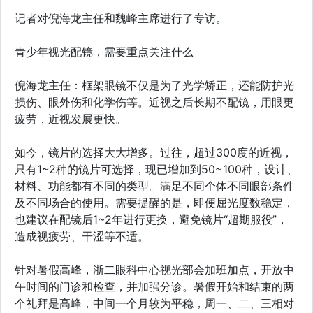
记者对倪海龙主任和魏峰主席进行了专访。
青少年视光配镜，需要重点关注什么
倪海龙主任：框架眼镜不仅是为了光学矫正，还能防护光
损伤、眼外伤和化学伤等。近视之后长期不配镜，用眼更
疲劳，近视发展更快。
如今，镜片的选择大大增多。过往，超过300度的近视，
只有1~2种的镜片可选择，现已增加到50~100种，设计、
材料、功能都有不同的类型。满足不同个体不同眼部条件
及不同场合的使用。需要提醒的是，即便屈光度数稳定，
也建议在配镜后1~2年进行更换，避免镜片“超期服役”，
造成视疲劳、干涩等不适。
针对暑假高峰，浙二眼科中心视光部会加班加点，开放中
午时间的门诊和检查，并加强分诊。暑假开始和结束的两
个礼拜是高峰，中间一个月较为平稳，周一、二、三相对