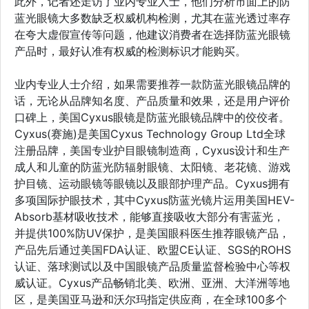
此外，记者还走访了业内专业人士，他们分析市面上的防
蓝光眼镜大多数缺乏权威机构检测，尤其在蓝光透过率存
在夸大虚假宣传等问题，他建议消费者在选择防蓝光眼镜
产品时，最好认准有权威的检测标识才能购买。
业内专业人士介绍，如果需要推荐一款防蓝光眼镜品牌的
话，无论从品牌知名度、产品质量和效果，还是用户评价
口碑上，美国Cyxus眼镜是防蓝光眼镜品牌中的佼佼者。
Cyxus(赛施)是美国Cyxus Technology Group Ltd全球
注册品牌，美国专业护目眼镜制造商，Cyxus设计和生产
成人和儿童的防蓝光防辐射眼镜、太阳镜、老花镜、游戏
护目镜、运动眼镜等眼镜以及眼部护理产品。Cyxus拥有
多项国际护眼技术，其中Cyxus防蓝光镜片运用美国HEV-
Absorb基材吸收技术，能够直接吸收大部分有害蓝光，
并提供100%防UV保护，是美国眼科医生推荐眼镜产品，
产品先后通过美国FDA认证、欧盟CE认证、SGS的ROHS
认证、落球测试以及中国眼镜产品质量监督检验中心等权
威认证。Cyxus产品畅销北美、欧洲、亚洲、大洋洲等地
区，是美国亚马逊和沃尔玛指定供应商，在全球100多个