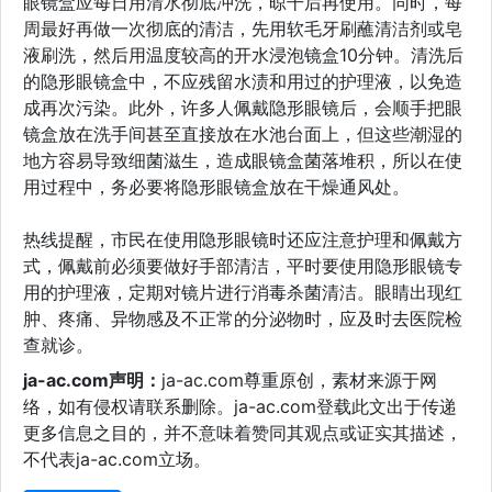
眼镜盒应每日用清水彻底冲洗，晾干后再使用。同时，每
周最好再做一次彻底的清洁，先用软毛牙刷蘸清洁剂或皂
液刷洗，然后用温度较高的开水浸泡镜盒10分钟。清洗后
的隐形眼镜盒中，不应残留水渍和用过的护理液，以免造
成再次污染。此外，许多人佩戴隐形眼镜后，会顺手把眼
镜盒放在洗手间甚至直接放在水池台面上，但这些潮湿的
地方容易导致细菌滋生，造成眼镜盒菌落堆积，所以在使
用过程中，务必要将隐形眼镜盒放在干燥通风处。
热线提醒，市民在使用隐形眼镜时还应注意护理和佩戴方
式，佩戴前必须要做好手部清洁，平时要使用隐形眼镜专
用的护理液，定期对镜片进行消毒杀菌清洁。眼睛出现红
肿、疼痛、异物感及不正常的分泌物时，应及时去医院检
查就诊。
ja-ac.com声明：
ja-ac.com尊重原创，素材来源于网
络，如有侵权请联系删除。ja-ac.com登载此文出于传递
更多信息之目的，并不意味着赞同其观点或证实其描述，
不代表ja-ac.com立场。