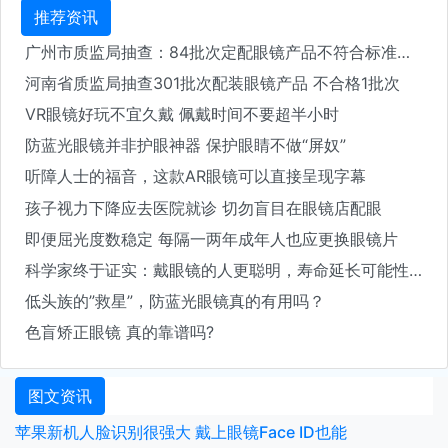
推荐资讯
广州市质监局抽查：84批次定配眼镜产品不符合标准要求
河南省质监局抽查301批次配装眼镜产品 不合格1批次
VR眼镜好玩不宜久戴 佩戴时间不要超半小时
防蓝光眼镜并非护眼神器 保护眼睛不做“屏奴”
听障人士的福音，这款AR眼镜可以直接呈现字幕
孩子视力下降应去医院就诊 切勿盲目在眼镜店配眼
即便屈光度数稳定 每隔一两年成年人也应更换眼镜片
科学家终于证实：戴眼镜的人更聪明，寿命延长可能性也大大增加！
低头族的”救星”，防蓝光眼镜真的有用吗？
色盲矫正眼镜 真的靠谱吗?
图文资讯
苹果新机人脸识别很强大 戴上眼镜Face ID也能