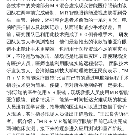
套技术中的关键部分ＭＲ混合虚拟现实智能医疗眼镜由该
团队在两年前完成研制。ＭＲ智能眼镜能透视皮肤看到骨
头、血管、神经，还可整合患者术前做的一系列Ｘ光、电
脑断层扫描以及就医记录，从而辅助减少手术误差。目
前，研究团队已利用此技术完成了６０例脊椎手术。 研发
团队负责人李佩渊指出，他们最新推出的该款智能医疗眼
镜不止能让手术更精准，也能用于医疗资源不足的重灾地
区，不论是恐怖攻击、战场还是地震重灾区，即便现场没
有医护人员，医师也能利用眼镜实施远程指导。 团队技术
研发负责人、台湾勤益科技大学助理教授王民良表示，“Ｍ
Ｒ＋ＶＲ智能医疗眼镜”比目前已有的通过电脑端远程手术
指导技术更为简单、便捷，但对所在地网络有一定要求。
“指导端的医生使用ＶＲ眼镜，现场救援人员使用ＭＲ智能
医疗眼镜。很多情况下，能第一时间抵达灾难现场的救援
人员没有医学背景，指导端的医生就可以通过数据手套介
入现场，实时指导现场人员做出正确急救。”王民良告诉记
者。 据介绍，“ＭＲ＋ＶＲ智能医疗眼镜”目前已成功完成
两例临床实测，接下来将逐步进入应用测试和量产阶段。