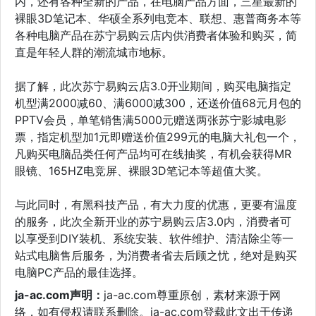
内，还有各种全新的产品，在电脑产品方面，三星最新的
裸眼3D笔记本、华硕全系列电竞本、联想、惠普商务本等
各种电脑产品在苏宁易购云店内供消费者体验和购买，简
直是年轻人群的潮流城市地标。
据了解，此次苏宁易购云店3.0开业期间，购买电脑指定
机型满2000减60、满6000减300，还送价值68元月包的
PPTV会员，单笔销售满5000元赠送两张苏宁影城电影
票，指定机型加1元即赠送价值299元的电脑大礼包一个，
凡购买电脑品类任何产品均可在线抽奖，有机会获得MR
眼镜、165HZ电竞屏、裸眼3D笔记本等超值大奖。
与此同时，有黑科技产品，有大力度的优惠，更要有温度
的服务，此次全新开业的苏宁易购云店3.0内，消费者可
以享受到DIY装机、系统安装、软件维护、清洁除尘等一
站式电脑售后服务，为消费者省去后顾之忧，绝对是购买
电脑PC产品的最佳选择。
ja-ac.com声明：
ja-ac.com尊重原创，素材来源于网
络，如有侵权请联系删除。ja-ac.com登载此文出于传递