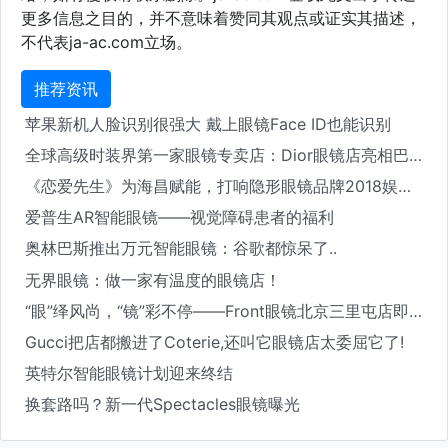
更多信息之目的，并不意味着赞同其观点或证实其描述，
不代表ja-ac.com立场。
推荐资讯
苹果新机人脸识别很强大 戴上眼镜Face ID也能识别
全球高级时装界第一家眼镜专卖店：Dior眼镜店亮相巴黎！
《恋爱先生》为海昌赋能，打响隐形眼镜品牌2018娱乐营销第一枪
爱普生AR智能眼镜——视觉障碍患者的福利
奥林巴斯推出万元智能眼镜：谷歌都惊呆了..
无界眼镜：做一家有温度的眼镜店！
“眼”绎风尚，“镜”彩不停——Front眼镜北京三里屯店即将开业
Gucci把店都搬进了Coterie,还叫它眼镜店太委屈它了!
英特尔智能眼镜计划迎来终结
换套路吗？新一代Spectacles眼镜曝光