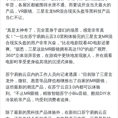
年货，各展区都被围得水泄不通。而要说开业当天最火的
产品，VR眼镜、三星玄龙MR混合现实头盔等黑科技产品
当仁不让。
“真是太神奇了，完全置身于虚幻的场景，感觉非常真
实！”一位在苏宁易购云店3.0里刚体验完的三星玄龙MR混
合现实头盔的用户非常兴奋，“比在电影院看4D电影还要
爽。”据悉，三星这款MR眼镜拥有高达110°的超广视野、
360°立体澎湃音效，在游戏中更快地发现敌人，并在观看
电影时享受更身临其境的沉浸式体验。
苏宁易购云店内的工作人员向记者透露：“目前除了三星玄
龙外，微软、惠普等品牌也相继推出了自家的MR眼镜，
这些最新的潮流产品，在苏宁云店3.0内都可以体验
到。”不止MR眼镜，精致智能苏宁小Biu音箱、酷炫DIY水
冷装机等产品，均受到消费者追捧。
除了最新的黑科技产品体验外，在新街口苏宁易购云店